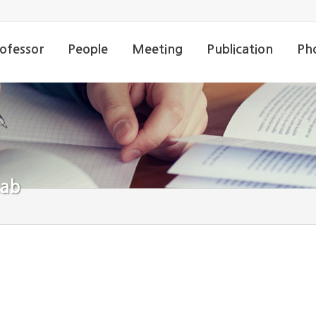
ofessor
People
Meeting
Publication
Ph
angwan Hong
People
Meeting
Publication
Phot
Lab