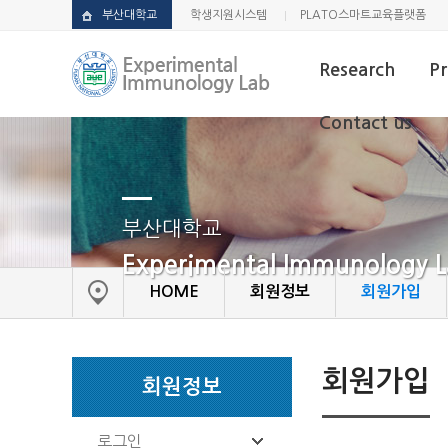
부산대학교
학생지원시스템
PLATO스마트교육플랫폼
Research
Pr
Contact us
Research
Ch
Contact us
부산대학교
Experimental Immunology 
HOME
회원정보
회원가입
회원가입
회원정보
로그인