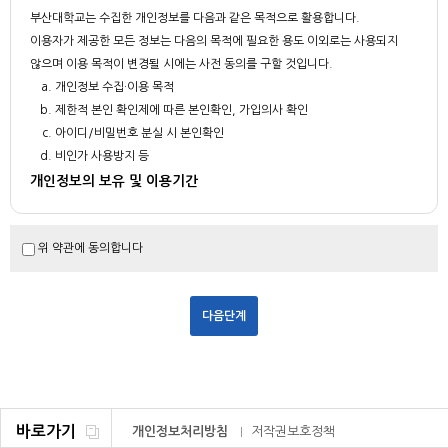
부산대학교는 수집한 개인정보를 다음과 같은 목적으로 활용합니다.
이용자가 제공한 모든 정보는 다음의 목적에 필요한 용도 이외로는 사용되지
않으며 이용 목적이 변경될 시에는 사전 동의를 구할 것입니다.
개인정보 수집·이용 목적
제한적 본인 확인제에 따른 본인확인, 가입의사 확인
아이디/비밀번호 분실 시 본인확인
비인가 사용방지 등
개인정보의 보유 및 이용기간
부산대학교는 회원 가입일로부터 서비스를 제공하는 기간 동안에 한하여 이용
자의 개인정보를 보유 및 이용하게 됩니다.
위 약관에 동의합니다
회원 탈퇴를 요청하거나 개인정보의 수집 및 이용에 대한 동의를 철회하는 경
우, 수집 및 이용목적이 달성되거나 보유 및 이용기간이 종료한 경우 해당 개
인정보를 지체 없이 파기합니다. 다만, 다음의 정보에 대하여는 아래의 사유로
보존합니다.
보존항목 : 이용자가 작성했던 게시글(작성자 아이디, 성명, 이메일주소)
보존근거 : 공공기록물 관리에 관한 법령, 민원사무처리에 관한 법령 등
- 2년간 미 사용 시 홈페이지 로그인 계정을 삭제 합니다.
- 게시글 등은 회원탈퇴하시기 전 본인이 직접 삭제하셔야 합니다.
바로가기
개인정보처리방침
저작권보호정책
기타 관계법령의 규정에 의하여 보존할 필요가 있는 경우 관계법령에서